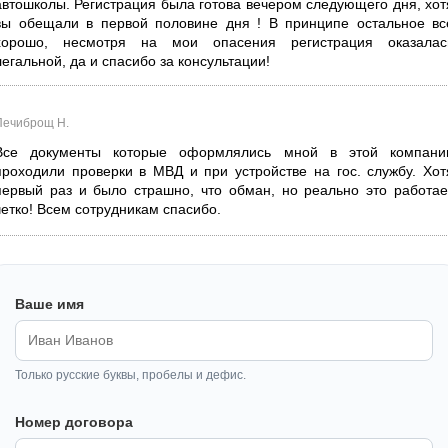
автошколы. Регистрация была готова вечером следующего дня, хот
вы обещали в первой половине дня ! В принципе остальное вс
хорошо, несмотря на мои опасения регистрация оказалас
легальной, да и спасибо за консультации!
Печиброщ Н.
Все документы которые оформлялись мной в этой компани
проходили проверки в МВД и при устройстве на гос. службу. Хот
первый раз и было страшно, что обман, но реально это работае
четко! Всем сотрудникам спасибо.
Ваше имя
Только русские буквы, пробелы и дефис.
Номер договора