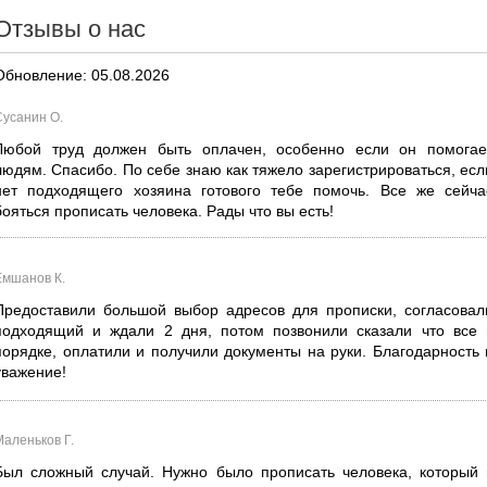
Отзывы о нас
Обновление: 05.08.2026
Сусанин О.
Любой труд должен быть оплачен, особенно если он помогае
людям. Спасибо. По себе знаю как тяжело зарегистрироваться, есл
нет подходящего хозяина готового тебе помочь. Все же сейча
бояться прописать человека. Рады что вы есть!
Емшанов К.
Предоставили большой выбор адресов для прописки, согласовал
подходящий и ждали 2 дня, потом позвонили сказали что все 
порядке, оплатили и получили документы на руки. Благодарность 
уважение!
Маленьков Г.
Был сложный случай. Нужно было прописать человека, который 