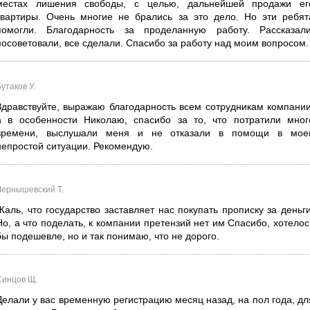
местах лишения свободы, с целью, дальнейшей продажи ег
квартиры. Очень многие не брались за это дело. Но эти ребят
помогли. Благодарность за проделанную работу. Рассказали
посоветовали, все сделали. Спасибо за работу над моим вопросом.
утаков У.
Здравствуйте, выражаю благодарность всем сотрудникам компании
а в особенности Николаю, спасибо за то, что потратили мног
времени, выслушали меня и не отказали в помощи в мое
непростой ситуации. Рекомендую.
Чернышевский Т.
Жаль, что государство заставляет нас покупать прописку за деньги
Но, а что поделать, к компании претензий нет им Спасибо, хотелос
бы подешевле, но и так понимаю, что не дорого.
Синцов Щ.
Делали у вас временную регистрацию месяц назад, на пол года, дл